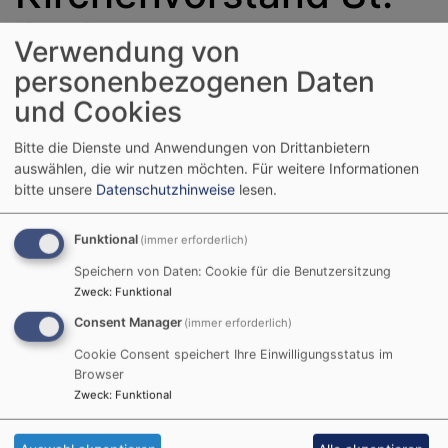
Andreas
Verwendung von
personenbezogenen Daten
und Cookies
Bitte die Dienste und Anwendungen von Drittanbietern
auswählen, die wir nutzen möchten.
Für weitere Informationen
bitte unsere
Datenschutzhinweise
lesen.
Funktional
(immer erforderlich)
Speichern von Daten: Cookie für die Benutzersitzung
Zweck
:
Funktional
Consent Manager
Einführung des Kirchenvorstandes (mit Ersatzleuten)
(immer erforderlich)
Cookie Consent speichert Ihre Einwilligungsstatus im
Mitglieder des Kirchenvorstandes sind
Browser
(in alphabetischer Reihenfolge):
Zweck
:
Funktional
Gerhard Kreiselmeier