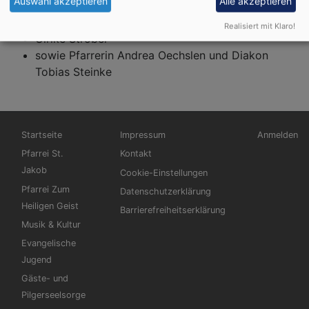
Auswahl akzeptieren
Alle akzeptieren
Felix Sackenreuther
Jürgen Schilling
Realisiert mit Klaro!
Ulrike Ströbel
sowie Pfarrerin Andrea Oechslen und Diakon
Tobias Steinke
Hauptnavigation
Fußbereichsmenü
Benutzerm
Startseite
Impressum
Anmelden
Pfarrei St.
Kontakt
Jakob
Cookie-Einstellungen
Pfarrei Zum
Datenschutzerklärung
Heiligen Geist
Barrierefreiheitserklärung
Musik & Kultur
Evangelische
Jugend
Gäste- und
Pilgerseelsorge