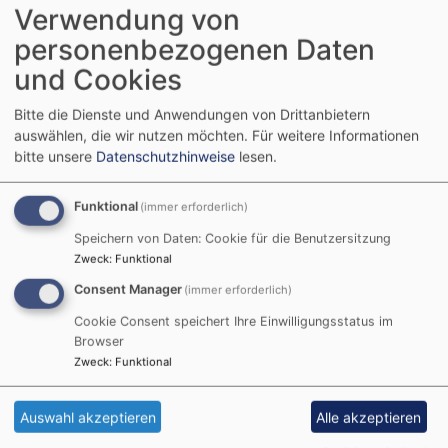
Verwendung von
personenbezogenen Daten
Startseite
Kirche mit Kindern
und Cookies
Kirche mit Kindern
Bitte die Dienste und Anwendungen von Drittanbietern
auswählen, die wir nutzen möchten.
Für weitere Informationen
bitte unsere
Datenschutzhinweise
lesen.
Die evangelischen
Funktional
(immer erforderlich)
Kirchengemeinden
Speichern von Daten: Cookie für die Benutzersitzung
bieten neben den
Zweck
:
Funktional
Kindertagesstätten
Consent Manager
(immer erforderlich)
für Kinder spezielle
Cookie Consent speichert Ihre Einwilligungsstatus im
Gottesdienste
und
Browser
weitere
Angebote
Zweck
:
Funktional
an.
Auswahl akzeptieren
Alle akzeptieren
Des Weiteren
möchten wir auf die